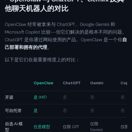
他聊天机器人的对比
OpenClaw 经常被拿来与 ChatGPT、Google Gemini 和
Microsoft Copilot 比较——但它们解决的是根本不同的问题。
ChatGPT 是你通过网站使用的产品。OpenClaw 是一个你
自
己部署和拥有的代理
。
以下是它们在最重要维度上的对比：
OpenClaw
ChatGPT
Gemini
Copil
开源
是 (MIT)
否
否
否
可自托管
是
否
否
否
自选 AI 模
仅限
任意模型
仅限 GPT
仅限 G
型
Gemini