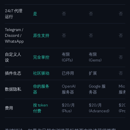
24/7 代理
是
否
否
否
运行
Telegram /
Discord /
原生支持
否
否
否
WhatsApp
自定义人
有限
有限
完全掌控
否
设
(GPTs)
(Gems)
插件生态
社区驱动
已停用
扩展
否
你的服务
OpenAI
Google 服
Micros
数据隐私
器
服务器
务器
服务
按 token
$20/月
$20/月
$20/
费用
付费
(Plus)
(Advanced)
(Pro)